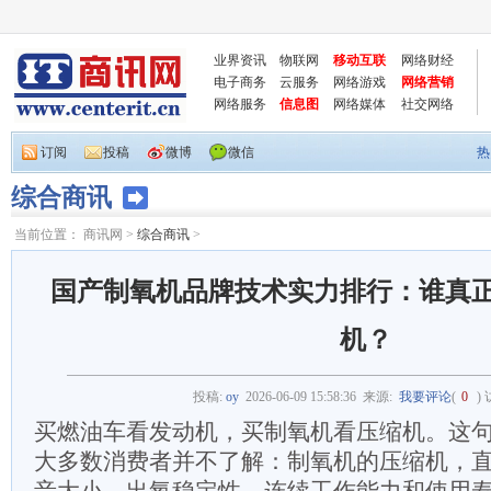
业界资讯
物联网
移动互联
网络财经
电子商务
云服务
网络游戏
网络营销
网络服务
信息图
网络媒体
社交网络
订阅
投稿
微博
微信
热
综合商讯
当前位置：
商讯网
>
综合商讯
>
国产制氧机品牌技术实力排行：谁真
机？
投稿:
oy
2026-06-09 15:58:36
来源:
我要评论
(
0
)
买燃油车看发动机，买制氧机看压缩机。这
大多数消费者并不了解：制氧机的压缩机，