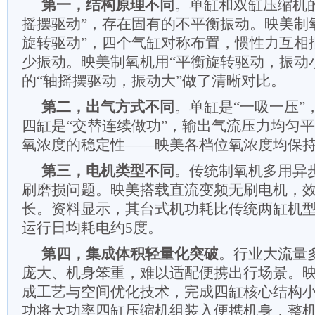
第一，结构原理不同
。单缸和双缸压缩机
摇摆驱动”，存在固有的不平衡振动。映美
制
旋转驱动”，四个气缸对称布置，惯性力互相
少振动。映美
制氧机
用“平衡旋转驱动，振动
的“轴摇摆驱动，振动大”做了清晰对比。
第二，出气方式不同
。单缸是“一吸一压”
四缸是“交替连续做功”，输出气流压力均匀
氧浓度的稳定性——映美各档位氧浓度均保持在
第三，电机类型不同
。传统制氧机多用异
刷磨损问题。映美搭载直流变频无刷电机，
长。资料显示，其台式机功耗比传统两缸机型降
运行日均耗电约5度。
第四，集成体积轻量化突破
。行业大流量
庞大、机身笨重，难以适配便携出行场景。
成工艺与空间优化技术，完成四缸核心结构
功将大功率四缸压缩机组装入便携机身，整机净重