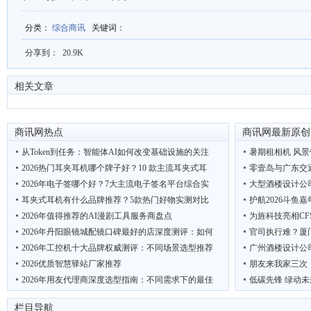
分类
：
综合商讯
关键词
：
分享到：
20.9K
相关文章
商讯网热点
商讯网最新原创
从Token到任务：智能体AI如何改变基础设施的关注
暑期租相机 风景
2026热门耳夹耳机哪个牌子好？10 款主流耳夹式耳
零壹岛与广东交
2026年电子签哪个好？7大主流电子签名平台综合实
大型酒楼设计公
耳夹式耳机有什么品牌推荐？5款热门好物实测对比
护航2026斗鱼
2026年值得推荐的AI漫剧工具服务商盘点
为旌科技亮相CF
2026年丹阳眼镜城配镜口碑最好的店深度测评：如何
官司执行难？厦
2026年工控机十大品牌权威测评：不同场景选型推荐
广州酒楼设计公
2026优质智慧驿站厂家推荐
朋友来我家三次
2026年用友代理商深度选型指南：不同需求下的最佳
低碳先锋 绿动未
2026年户外热成像仪推荐：这7款覆盖入门到顶奢，
吴克华：从内容生
栏目导航