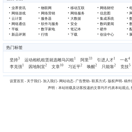
业界资讯
物联网
移动互联
网络财经
网络游戏
网络营销
网络服务
信息图
云计算
服务器
大数据
集成系统
网络通信
软件与服务
安全
数码要闻
平板
数字家电
笔记本
硬件
新品评测
行情
下载
创业中心
热门标签
3
1
33
1
4
坚持
运动相机租赁就选雕马闪租
阿里
引进人才
一名
1
2
10
2
2
2
5
李克强
因地制宜
文章
习近平
唤醒
只能靠
竞技
设置首页
-
关于我们
-
加入我们
-
网站动态
-
广告赞助
-
联系方式
-
版权声明
-
稿件
声明：本站转载及访客投递的文章均不代表本站观点,