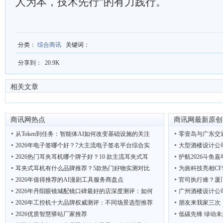
人为本，技术先行”的有力践行。
分类
：
综合商讯
关键词
：
分享到：
20.9K
相关文章
商讯网热点
商讯网最新原创
从Token到任务：智能体AI如何改变基础设施的关注
零壹岛与广东交
2026年电子签哪个好？7大主流电子签名平台综合实
大型酒楼设计公
2026热门耳夹耳机哪个牌子好？10 款主流耳夹式耳
护航2026斗鱼
耳夹式耳机有什么品牌推荐？5款热门好物实测对比
为旌科技亮相CF
2026年值得推荐的AI漫剧工具服务商盘点
官司执行难？厦
2026年丹阳眼镜城配镜口碑最好的店深度测评：如何
广州酒楼设计公
2026年工控机十大品牌权威测评：不同场景选型推荐
朋友来我家三次
2026优质智慧驿站厂家推荐
低碳先锋 绿动未