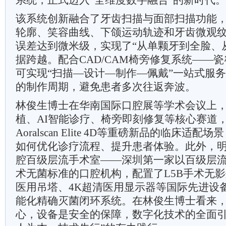
系统，正式迈入“全维度数字融合”的新时代。
该系统创新融合了牙齿扫描与面部扫描功能
轮廓、笑容曲线、下颌运动轨迹和牙齿微观
误差达到微米级，实现了“从单颗牙到全脸、
据跨越。配合CAD/CAM椅旁修复系统——瓷
可实现“扫描—设计—制作—佩戴”一站式服
的制作周期，避免患者多次往返奔波。
林俊生博士在华南国际口腔展等学术会议上
植、AI智能诊疗、椅旁即刻修复等核心赛道
Aoralscan Elite 4D等重磅新品的临床适
如何优化诊疗流程、提升患者体验。
此外，
腔百级层流手术室——深圳第一家以百级层
术无菌标准的口腔机构，配置了L5B手术无影灯
医用吊塔、4K超清医用显示器等国际先进设
能化精确灭菌闭环系统。在林俊生博士看来
心，设备是安全的保障，数字化技术的全面引