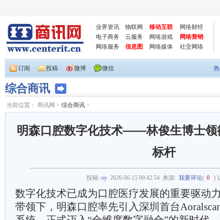
业界资讯
物联网
移动互联
网络财经
电子商务
云服务
网络游戏
网络营销
网络服务
信息图
网络媒体
社交网络
订阅
投稿
微博
微信
热
综合商讯
当前位置：
商讯网
>
综合商讯
>
明森口腔数字化技术——林俊生博士领
标杆
投稿:
oy
2026-06-15 09:42:54
来源:
我要评论
(
0
)
数字化技术已成为口腔医疗发展的重要驱动
带领下，明森口腔率先引入深圳首台Aoralscan E