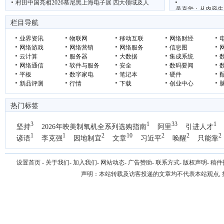
村田中国亮相2026慕尼黑上海电子展 四大领域及人
吴克华：从内容生
“鲜”动羊城 西安 周至携猕猴桃电商项目亮相广
2026年轻断食
栏目导航
业界资讯
物联网
移动互联
网络财经
网络游戏
网络营销
网络服务
信息图
云计算
服务器
大数据
集成系统
网络通信
软件与服务
安全
数码要闻
平板
数字家电
笔记本
硬件
新品评测
行情
下载
创业中心
热门标签
3
1
33
1
坚持
2026年映美制氧机全系列选购指南
阿里
引进人才
1
1
2
10
2
2
2
谚语
李克强
因地制宜
文章
习近平
唤醒
只能靠
1
国办
设置首页
-
关于我们
-
加入我们
-
网站动态
-
广告赞助
-
联系方式
-
版权声明
-
稿件
声明：本站转载及访客投递的文章均不代表本站观点,