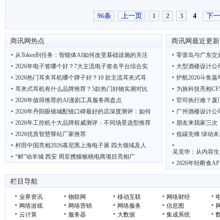
96条
上一页
1
2
3
4
下一
商讯网热点
商讯网最近更新
从Token到任务：智能体AI如何改变基础设施的关注
零壹岛与广东交
2026年电子签哪个好？7大主流电子签名平台综合实
大型酒楼设计公
2026热门耳夹耳机哪个牌子好？10 款主流耳夹式耳
护航2026斗鱼
耳夹式耳机有什么品牌推荐？5款热门好物实测对比
为旌科技亮相CF
2026年值得推荐的AI漫剧工具服务商盘点
官司执行难？厦
2026年丹阳眼镜城配镜口碑最好的店深度测评：如何
广州酒楼设计公
2026年工控机十大品牌权威测评：不同场景选型推荐
朋友来我家三次
2026优质智慧驿站厂家推荐
低碳先锋 绿动未
村田中国亮相2026慕尼黑上海电子展 四大领域及人
吴克华：从内容生
“鲜”动羊城 西安 周至携猕猴桃电商项目亮相广
2026年轻断食
栏目导航
业界资讯
物联网
移动互联
网络财经
网络游戏
网络营销
网络服务
信息图
云计算
服务器
大数据
集成系统