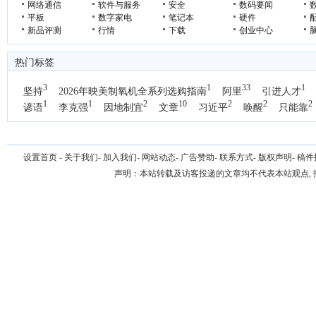
网络通信
软件与服务
安全
数码要闻
平板
数字家电
笔记本
硬件
新品评测
行情
下载
创业中心
热门标签
3
1
33
1
坚持
2026年映美制氧机全系列选购指南
阿里
引进人才
1
1
2
10
2
2
2
谚语
李克强
因地制宜
文章
习近平
唤醒
只能靠
1
国办
设置首页
-
关于我们
-
加入我们
-
网站动态
-
广告赞助
-
联系方式
-
版权声明
-
稿件
声明：本站转载及访客投递的文章均不代表本站观点,