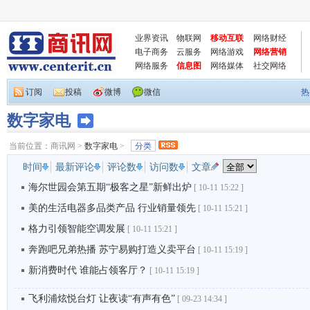
业界资讯
物联网
移动互联
网络财经
电子商务
云服务
网络游戏
网络营销
网络服务
信息图
网络媒体
社交网络
订阅
投稿
微博
微信
热
数字家电
当前位置：
商讯网
>
数字家电
>
分类
时间
最新评论
评论数
访问数
文章
海尔世园会第五期“极客之星”新鲜出炉
[
10-11 15:22 ]
美的生活电器多品类产品 行业销量领先
[
10-11 15:21 ]
格力引领智能空调发展
[
10-11 15:21 ]
奔跑吧兄弟热播 苏宁易购打造义卖平台
[
10-11 15:19 ]
新消费时代 谁能占领客厅？
[
10-11 15:19 ]
飞利浦炫悦台灯 让夜读“有声有色”
[
09-23 14:34 ]