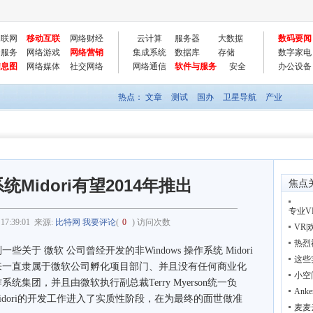
物联网
移动互联
网络财经
云计算
服务器
大数据
数码要闻
云服务
网络游戏
网络营销
集成系统
数据库
存储
数字家电
信息图
网络媒体
社交网络
网络通信
软件与服务
安全
办公设备
热点：
文章
测试
国办
卫星导航
产业
Midori有望2014年推出
焦点
专业
 17:39:01
来源:
比特网
我要评论
(
0
) 访问次数
VR
热烈
 微软 公司曾经开发的非Windows 操作系统 Midori
这些
来一直隶属于微软公司孵化项目部门、并且没有任何商业化
小空
集团，并且由微软执行副总裁Terry Myerson统一负
Ank
Midori的开发工作进入了实质性阶段，在为最终的面世做准
麦麦