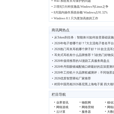
Win7系统有关写保护的问题
21世纪5大科技激战:Windows与Linux之争
8月国内操作系统份额 Windows占91.32%
Windows 8.1 只为更加高效的工作
商讯网热点
从Token到任务：智能体AI如何改变基础设
2026年电子签哪个好？7大主流电子签名平
2026热门耳夹耳机哪个牌子好？10 款主流
耳夹式耳机有什么品牌推荐？5款热门好物实
2026年值得推荐的AI漫剧工具服务商盘点
2026年丹阳眼镜城配镜口碑最好的店深度测
2026年工控机十大品牌权威测评：不同场景
2026优质智慧驿站厂家推荐
村田中国亮相2026慕尼黑上海电子展 四大领
“鲜”动羊城 西安 周至携猕猴桃电商项目亮相
栏目导航
业界资讯
物联网
移动
网络游戏
网络营销
网络
云计算
服务器
大数