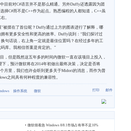
中目前对C#语言并不是那么精通。另外Duffy还透露因为团
选择C#而不是C++作为起点。熟悉编程的人都知道，C++虽
其右。
被摆在了首位呢？Duffy通过上方的图表进行了解释，哪
有更多安全性和更高的效率。Duffy说到：“我们探讨过
。换句话说，右上角一定就是最佳位置吗？在经过多年的工
码库。我相信答案是肯定的。”
项目，但是既然这五年多的时间内微软一直在该项目上投入，
n的管理下，预计微软将在2014年初做出最终决策，决定是否将
几个月里，我们也许会听到更多关于Midori的消息，而作为普
ndows之间具有何种程度的兼容性。
打印
邮件
ndows
操作系统
微软
微软很着急 Windows 8/8.1市场占有率不足10%