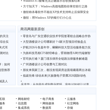
Windows 8.1被曝无法正确显示谷歌搜索结果
方寸知天下：Windows高德地图助你掌控前行之路
微软称杀毒软件不能在XP技术支持终止后保障安全
微软：用Windows XP的银行们小心点
商讯网最新原创
施的关注
零壹岛与广东交通职业技术学院签署校企战略合作协
台综合实
大型酒楼设计公司哪家好？4家大型项目经验盘点
耳夹式耳
护航2026斗鱼嘉年华，唰唰科技大型活动服务能力实
测对比
为旌科技亮相CFS财经峰会，擘画物理AI时代端侧智
官司执行难？厦门谨乐律所全链路法律服务解难题
评：如何
广州酒楼设计公司收费与工期对比
选型推荐
朋友来我家三次，都没发现厨房这面墙藏着两台冰箱
低碳先锋 绿动未来|大族微电子荣膺2026国际绿色
域及人
吴克华：从内容生成到商业闭环，宙包AI如何让AI真
广
2026年轻断食APP购买需注意的7项核心选型标准
互联
网络财经
电子商务
云服务
服务
信息图
网络媒体
社交网络
据
集成系统
数据库
存储