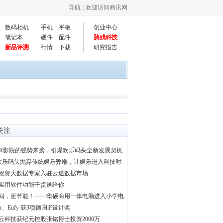
导航
| 欢迎访问商讯网
数码相机
手机
平板
创业中心
笔记本
硬件
配件
脑残科技
新品评测
行情
下载
研究报告
关注
VR影院的强势来袭，引爆欢乐码头全新发展契机
|欢乐码头抛弃传统娱乐弊端，让娱乐进入科技时
祝贺大数据专家入驻云途数据市场
实用软件功能干货送给你
间，更节能！——华硕商用一体电脑进入小学电
er、Eufy 获3项德国iF设计奖
云科技获纪元控股张铭博士投资2000万