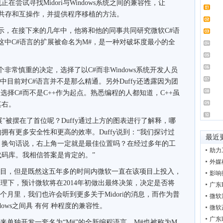
尝试寻找Midori与Windows系统之间的兼容性，让
程序实现共存和互操作，并提供程序移植的方法。
示，在接下来的几年中，他将和他的同事共同研究微软C#语
，这中C#语言的扩展被命名为M#，是一种对破坏度最小的全
非常慎重的决定，选择了以C#而非Windows系统开发人员
中目前对C#语言并不是那么精通。另外Duffy还透露因为团
选择C#而不是C++作为起点。熟悉编程的人都知道，C++虽
其右。
被摆在了首位呢？Duffy通过上方的图表进行了解释，哪
有更多安全性和更高的效率。Duffy说到：“我们探讨过
最近
。换句话说，右上角一定就是最佳位置吗？在经过多年的工
助力
码库。我相信答案是肯定的。”
外媒
项目，但是既然这五年多的时间内微软一直在该项目上投入，
影响
son的管理下，预计微软将在2014年初做出最终决策，决定是否将
广东
几个月里，我们也许会听到更多关于Midori的消息，而作为普
微软
ndows之间具 有何 种程度的兼容性。
微软
广东
来单独开发一套名为“M#”的全新编程语言，M#也被称为M