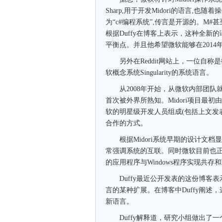
Sharp,用于开发Midori的语言,
为“c#编程系统”,传言是开源的。M#甚至会
根据Duffy在博客上表示，这种全新
平衡点。并且他希望微软能够在2014
另外在Reddit网站上，一位自称是微
软概念系统Singularity的系统语言。
从2008年开始，从微软内部团队就已经
首次被外界所熟知。Midori项目最初由
软的明星级开发人员组成(包括上文发表博
合作的方式。
根据Midori系统早期的设计文档显示
常强调系统的互联。同时微软目前也正在尝试
的应用程序与Windows程序实现共
Duffy最近公开发表的这份博客表
言的某种扩展。在博客中Duffy阐述
新语言。
Duffy解释道，研究小组做出了一个