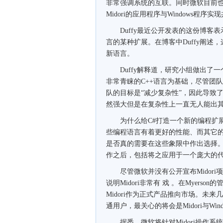
非常强调系统的互联。同时微软目前也正在
Midori的应用程序与Windows
Duffy最近公开发表的这份博客表
言的某种扩展。在博客中Duffy阐述
新语言。
Duffy解释道，研究小组做出了一个
非常青睐的C++语言为基础，尽管团队
队的目标是“减少复杂性”，因此导致了
然强大但是在复杂性上一直无人能出
为什么给C#打造一个新的编程扩展"
些编程语言有着更好的性能、而其它的拥
是否真的需要在这些象限中作出选择
作之后，包括将之应用于一个庞大的代
尽管微软并没有公开宣布Midori
说明Midori非常有 戏 。在Myer
Midori作为正式产品推向市场。未来
通用户，最关心的将会是Midori与Wi
据悉，微软将针对Midori操作系统