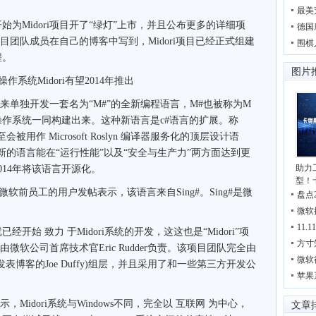
最美
Midori项目开了“绿灯”上市，并且公布更多的详细项
德国
ori项目团队成员在自己的博客中写到，Midori项目已经正式组建
围棋
程。
图片
来单独开发一套名为“M#”的全新编程语言，M#也被称为M
,也随着操作系统一同构建出来。这种新语言是c#语言的扩展。称
被用作 Microsoft Roslyn 编译器服务化的顶层设计语
全新的语言能在“运行性能”以及“安全与生产力”两方面达到更
助力
14年将该语言开源化。
型！
软前员工的用户发帖表示，该语言来自Sing#。Sing#是微
盘点
微软
11
始 致力 于Midori系统的开发，这这也是“Midori”项
方寸
由微软公司首席技术官Eric Rudder负责。该项目团队完全由
微软很
博客的Joe Duffy)组层，并且采用了和一些第三方开发公
苹果
Midori系统与Windows不同，完全以 互联网 为中心，
文章