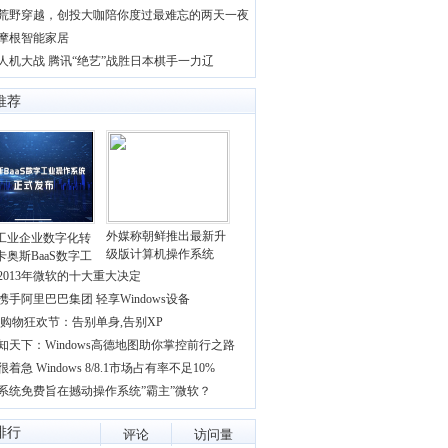
荒野穿越，创投大咖陪你度过最难忘的两天一夜
摩根智能家居
人机大战 腾讯“绝艺”战胜日本棋手一力辽
推荐
外媒称朝鲜推出最新升
工业企业数字化转
级版计算机操作系统
卡奥斯BaaS数字工
2013年微软的十大重大决定
携手阿里巴巴集团 轻享Windows设备
.11购物狂欢节：告别单身,告别XP
知天下：Windows高德地图助你掌控前行之路
着急 Windows 8/8.1市场占有率不足10%
系统免费旨在撼动操作系统”霸主”微软？
排行
评论
访问量