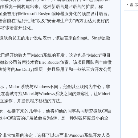
盘点
也随着操作系统一同构建出来。这种新语言是c#语言的扩展。称
被用作Microsoft Roslyn 编译器服务化的顶层设计语言。
的语言能在“运行性能”以及“安全与生产力”两方面达到更好的
年将该语言开源化。
软前员工的用户发帖表示，该语言来自Sing#。Sing#是微
开始致力于Midori系统的开发，这这也是“Midori”项目
微软公司首席技术官Eric Rudder负责。该项目团队完全由微
客的Joe Duffy)组层，并且采用了和一些第三方开发公司
，Midori系统与Windows不同，完全以互联网为中心，非
寻找Midori与Windows系统之间的兼容性，让Midori
存和互操作，并提供程序移植的方法。
示，在接下来的几年中，他将和他的同事共同研究微软C#语
，这中C#语言的扩展被命名为M#，是一种对破坏度最小的全
非常慎重的决定，选择了以C#而非Windows系统开发人员